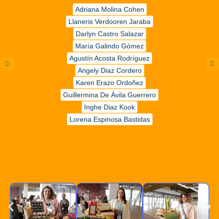
Adriana Molina Cohen
Llaneris Verdooren Jaraba
Darlyn Castro Salazar
María Galindo Gómez
Agustín Acosta Rodríguez
Angely Diaz Cordero
Karen Erazo Ordoñez
Guillermina De Ávila Guerrero
Inghe Diaz Kook
Lorena Espinosa Bastidas