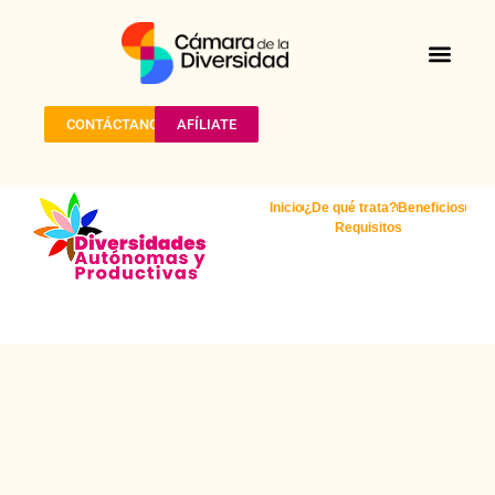
SOLUCIONES D.E.I
ACTUALIDADES Y N
CONTÁCTANOS
AFÍLIATE
Inicio
¿De qué trata?
Beneficios
Requisitos