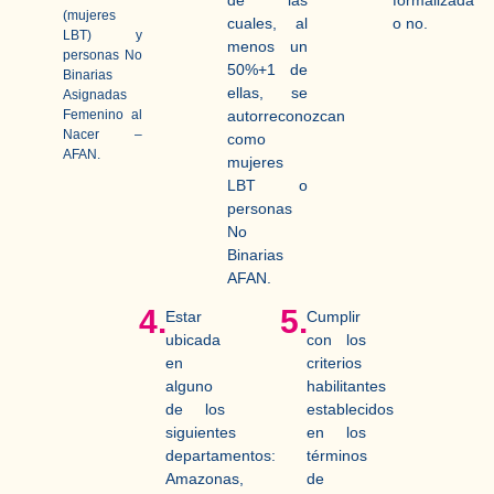
(mujeres
cuales, al
o no.
LBT) y
menos un
personas No
50%+1 de
Binarias
ellas, se
Asignadas
Femenino al
autorreconozcan
Nacer –
como
AFAN.
mujeres
LBT o
personas
No
Binarias
AFAN.
4.
5.
Estar
Cumplir
ubicada
con los
en
criterios
alguno
habilitantes
de los
establecidos
siguientes
en los
departamentos:
términos
Amazonas,
de