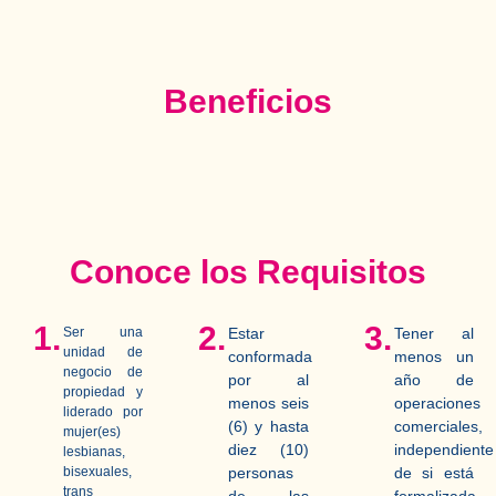
Beneficios
Conoce los Requisitos
1.
2.
3.
Ser una
Estar
Tener al
unidad de
conformada
menos un
negocio de
por al
año de
propiedad y
menos seis
operaciones
liderado por
(6) y hasta
comerciales,
mujer(es)
diez (10)
independiente
lesbianas,
bisexuales,
personas
de si está
trans
de las
formalizada