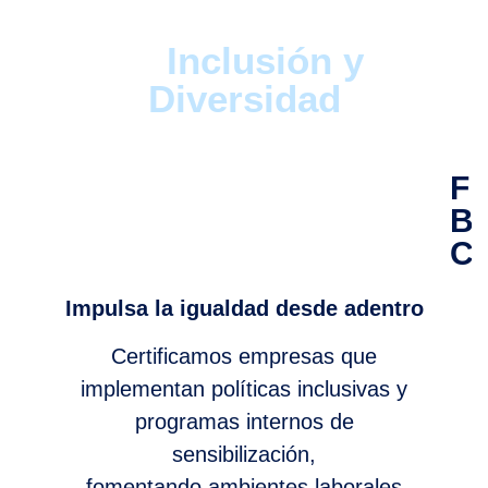
Biz: Impulsando
la
Inclusión y
Diversidad
Fr
Bi
Co
Impulsa la igualdad
desde adentro
Certificamos empresas que
implementan políticas inclusivas y
programas internos de
sensibilización,
fomentando ambientes laborales