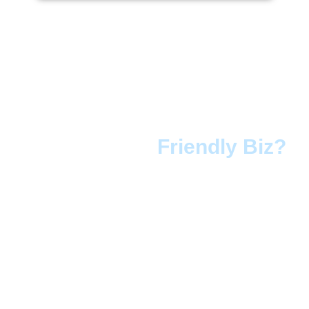
¿Por qué certificar tu
empresa con
Friendly Biz?
Atrae a nuevos clientes
El mercado diverso en
Colombia representa
una importante
oportunidad de negocio